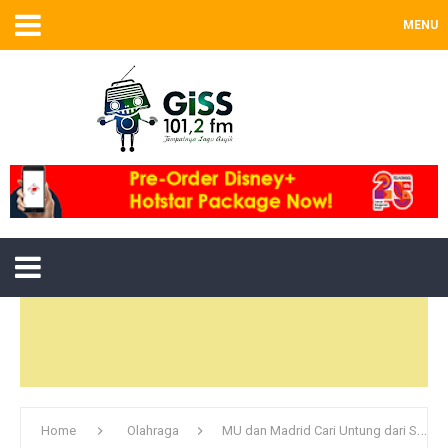
MENU
Home
Olahraga
MU dan Madrid Cari Untung dari Situasi Neymar di Barca