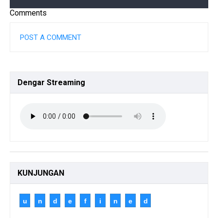
Comments
POST A COMMENT
Dengar
Streaming
KUNJUNGAN
u
n
d
e
f
i
n
e
d