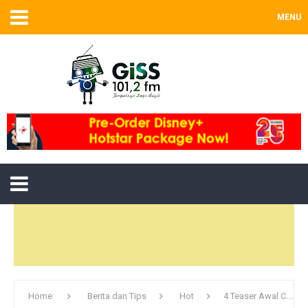
MENU
Home
Berita dan Tips
Hot
4 Teaser Awal Captain America : Civil War Yang Nggak Boleh Kita Lewatkan