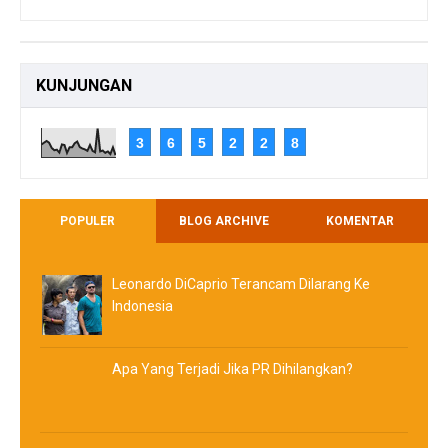
KUNJUNGAN
3
6
5
2
2
8
POPULER
BLOG ARCHIVE
KOMENTAR
Leonardo DiCaprio Terancam Dilarang Ke
Indonesia
Apa Yang Terjadi Jika PR Dihilangkan?