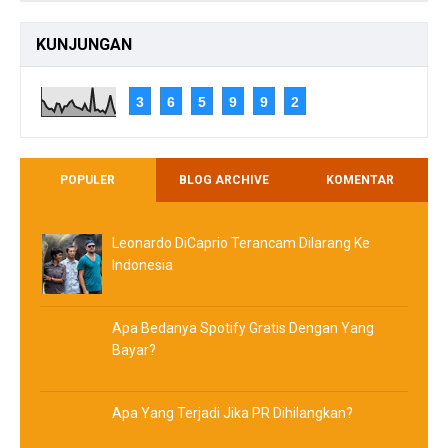
KUNJUNGAN
3
6
5
9
9
2
POPULER
BLOG ARCHIVE
KOMENTAR
Leonardo DiCaprio Terancam Dilarang Ke
Indonesia
Apa Bedanya Spotify Gratis Dengan Yang
Bayar?
Apa Yang Terjadi Jika PR Dihilangkan?