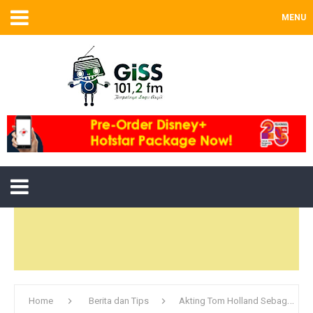
MENU
Home
Berita dan Tips
Akting Tom Holland Sebagai Spiderman Dipuji Penonton