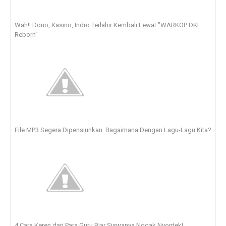
Wah!! Dono, Kasino, Indro Terlahir Kembali Lewat "WARKOP DKI
Reborn"
File MP3 Segera Dipensiunkan. Bagaimana Dengan Lagu-Lagu Kita?
4 Cara Keren dari Para Guru Biar Siswanya Nggak Nyontek!