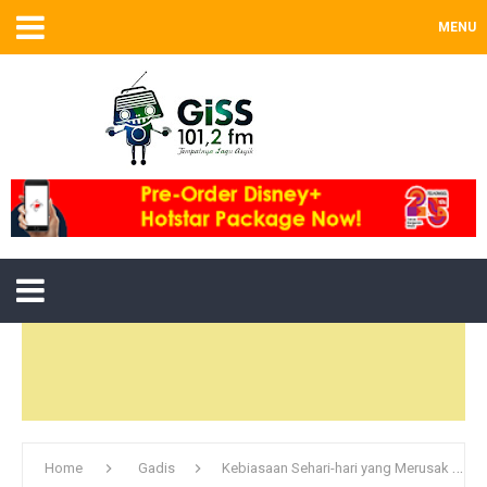
MENU
Home
Gadis
Kebiasaan Sehari-hari yang Merusak Penampilan