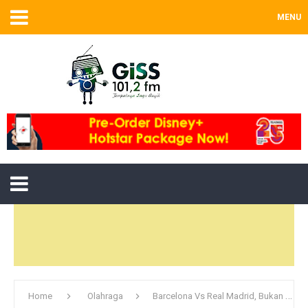
MENU
Home
Olahraga
Barcelona Vs Real Madrid, Bukan Cuma Perkara Balas Dendam