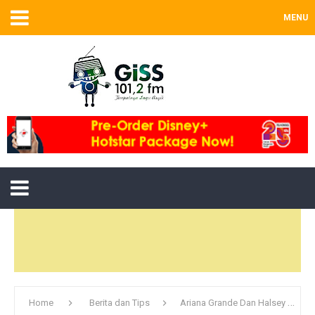
MENU
Home
Berita dan Tips
Ariana Grande Dan Halsey Dikonfirmasi Tampil Di Atas Panggung MTV Movie Awards 2016