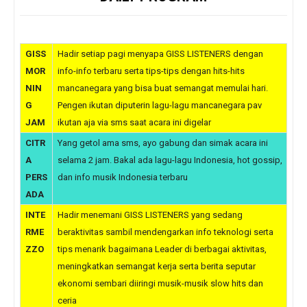
GISS
Hadir setiap pagi menyapa GISS LISTENERS dengan
MOR
info-info terbaru serta tips-tips dengan hits-hits
NIN
mancanegara yang bisa buat semangat memulai hari.
G
Pengen ikutan diputerin lagu-lagu mancanegara pav
JAM
ikutan aja via sms saat acara ini digelar
CITR
Yang getol ama sms, ayo gabung dan simak acara ini
A
selama 2 jam. Bakal ada lagu-lagu Indonesia, hot gossip,
PERS
dan info musik Indonesia terbaru
ADA
INTE
Hadir menemani GISS LISTENERS yang sedang
RME
beraktivitas sambil mendengarkan info teknologi serta
ZZO
tips menarik bagaimana Leader di berbagai aktivitas,
meningkatkan semangat kerja serta berita seputar
ekonomi sembari diiringi musik-musik slow hits dan
ceria