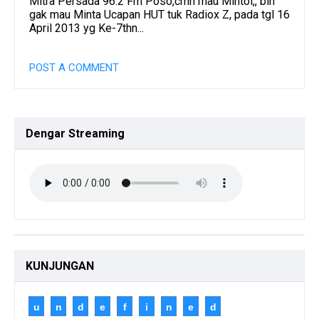
Mitra Persada 96.2 Fm Poso,cmn mau Mintol,, blh
gak mau Minta Ucapan HUT tuk Radiox Z, pada tgl 16
April 2013 yg Ke-7thn...
POST A COMMENT
Dengar
Streaming
KUNJUNGAN
u
n
d
e
f
i
n
e
d