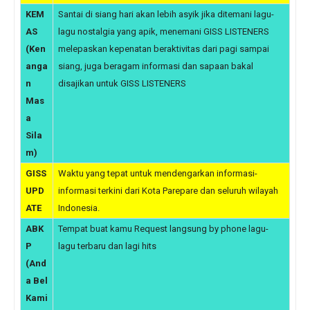
KEM
Santai di siang hari akan lebih asyik jika ditemani lagu-
AS
lagu nostalgia yang apik, menemani GISS LISTENERS
(Ken
melepaskan kepenatan beraktivitas dari pagi sampai
anga
siang, juga beragam informasi dan sapaan bakal
n
disajikan untuk GISS LISTENERS
Mas
a
Sila
m)
GISS
Waktu yang tepat untuk mendengarkan informasi-
UPD
informasi terkini dari Kota Parepare dan seluruh wilayah
ATE
Indonesia.
ABK
Tempat buat kamu Request langsung by phone lagu-
P
lagu terbaru dan lagi hits
(And
a Bel
Kami