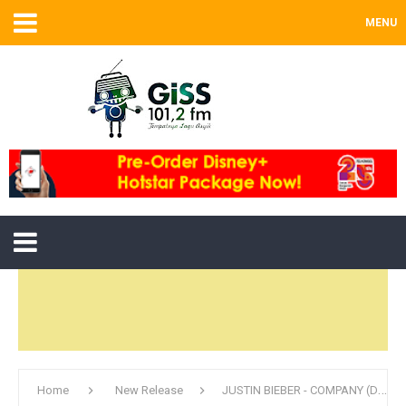
MENU
Home
New Release
JUSTIN BIEBER - COMPANY (Def Jam Recording)