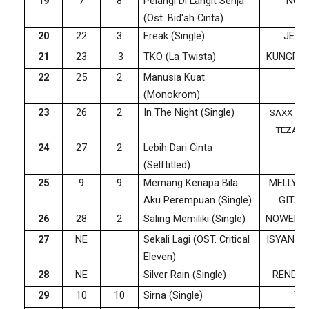
19
7
8
Pelangi Di Langit Senja
NOE 
(Ost. Bid'ah Cinta)
20
22
3
Freak (Single)
JEIA
21
23
3
TKO (La Twista)
KUNGPOW
22
25
2
Manusia Kuat
TU
(Monokrom)
23
26
2
In The Night (Single)
SAXX IN T
TEZA S
24
27
2
Lebih Dari Cinta
JU
(Selftitled)
25
9
9
Memang Kenapa Bila
MELLY G
Aku Perempuan (Single)
GITA 
26
28
2
Saling Memiliki (Single)
NOWELA 
27
NE
Sekali Lagi (OST. Critical
ISYANA 
Eleven)
28
NE
Silver Rain (Single)
RENDY 
29
10
10
Sirna (Single)
VI