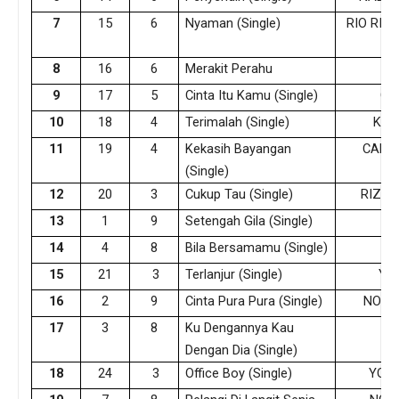
7
15
6
Nyaman (Single)
RIO RIEZ
PU
8
16
6
Merakit Perahu
H
9
17
5
Cinta Itu Kamu (Single)
GE
10
18
4
Terimalah (Single)
KEV
11
19
4
Kekasih Bayangan
CAKR
(Single)
12
20
3
Cukup Tau (Single)
RIZKY
13
1
9
Setengah Gila (Single)
U
14
4
8
Bila Bersamamu (Single)
N
15
21
3
Terlanjur (Single)
YE
16
2
9
Cinta Pura Pura (Single)
NOVIT
17
3
8
Ku Dengannya Kau
AF
Dengan Dia (Single)
18
24
3
Office Boy (Single)
YOUN