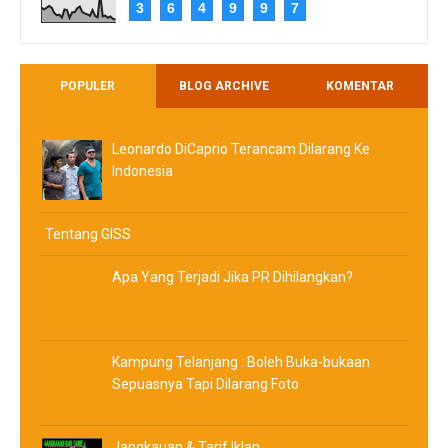
3
6
4
9
9
7
POPULER
BLOG ARCHIVE
KOMENTAR
Leonardo DiCaprio Terancam Dilarang Ke
Indonesia
Tentang GISS
Apa Yang Terjadi Jika PR Dihilangkan?
Kampung Telanjang : Boleh Buka-bukaan
Sepuasnya Tapi Dilarang Foto
Jangkauan & Tarif Iklan