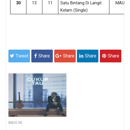
30
13
11
Satu Bintang Di Langit
MAUDY
Kelam (Single)
Tweet
Share
Share
Share
Share
INDO 30