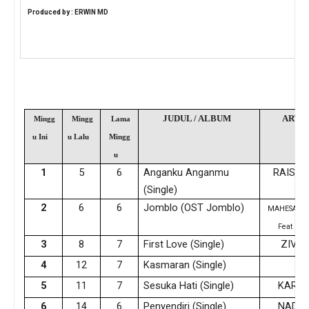
Produced by : ERWIN MD
JUDUL / ALBUM
ARTI
Mingg
Mingg
Lama
u Ini
u Lalu
Mingg
u
1
5
6
Anganku Anganmu
RAISA 
(Single)
2
6
6
Jomblo (OST Jomblo)
MAHESAUT
Feat IWA
3
8
7
First Love (Single)
ZIVIL
4
12
7
Kasmaran (Single)
J
5
11
7
Sesuka Hati (Single)
KARIN
6
14
6
Penyendiri (Single)
NADYA