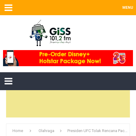
MENU
Home
Olahraga
Presiden UFC Tolak Rencana Pacquiao Duel dengan McGregor