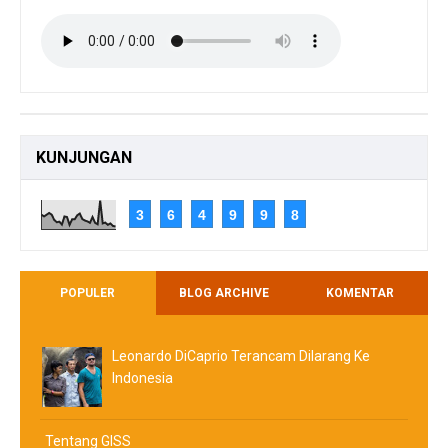
KUNJUNGAN
3
6
4
9
9
8
POPULER
BLOG ARCHIVE
KOMENTAR
Leonardo DiCaprio Terancam Dilarang Ke
Indonesia
Tentang GISS