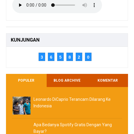
KUNJUNGAN
3
6
5
8
2
0
POPULER
BLOG ARCHIVE
KOMENTAR
Leonardo DiCaprio Terancam Dilarang Ke
Indonesia
Apa Bedanya Spotify Gratis Dengan Yang
Bayar?