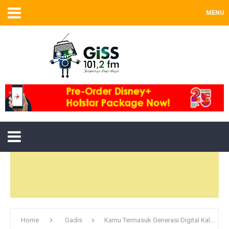
MENU
Home
Gadis
Kamu Termasuk Generasi Digital Kalau Selalu Bawa Barang Ini Di Tas