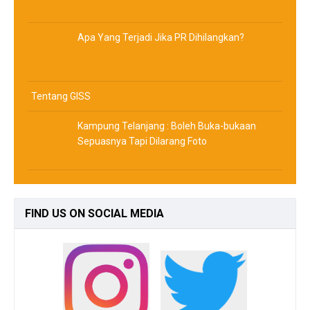
Apa Yang Terjadi Jika PR Dihilangkan?
Tentang GISS
Kampung Telanjang : Boleh Buka-bukaan
Sepuasnya Tapi Dilarang Foto
FIND
US ON SOCIAL MEDIA