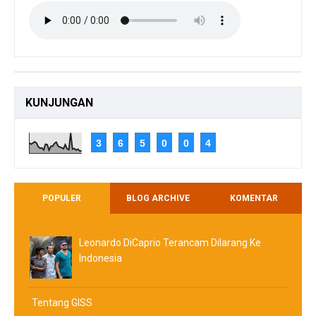
KUNJUNGAN
3
6
5
0
0
4
POPULER
BLOG ARCHIVE
KOMENTAR
Leonardo DiCaprio Terancam Dilarang Ke
Indonesia
Tentang GISS