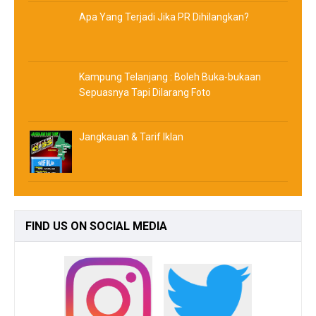
Apa Yang Terjadi Jika PR Dihilangkan?
Kampung Telanjang : Boleh Buka-bukaan
Sepuasnya Tapi Dilarang Foto
Jangkauan & Tarif Iklan
FIND
US ON SOCIAL MEDIA