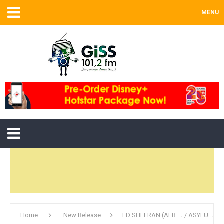
MENU
Home
New Release
ED SHEERAN (ALB. ÷ / ASYLUM RECORDS) – SHAPE OF YOU