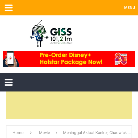
MENU
Home
Movie
Meninggal Akibat Kanker, Chadwick Boseman Jalani Shooting Film 'Black Panther' Hingga 'Da 5 Blood' di Sela Kemoterapi