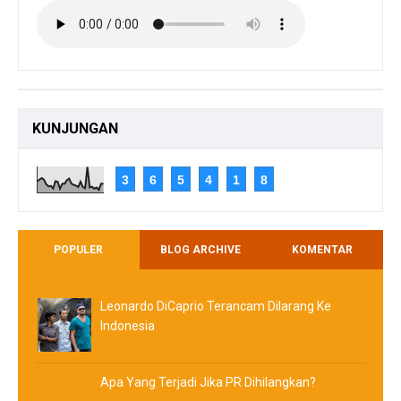
KUNJUNGAN
3
6
5
4
1
8
POPULER
BLOG ARCHIVE
KOMENTAR
Leonardo DiCaprio Terancam Dilarang Ke
Indonesia
Apa Yang Terjadi Jika PR Dihilangkan?