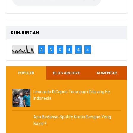
KUNJUNGAN
3
6
6
4
4
4
POPULER
BLOG ARCHIVE
KOMENTAR
Leonardo DiCaprio Terancam Dilarang Ke
Indonesia
Apa Bedanya Spotify Gratis Dengan Yang
Bayar?