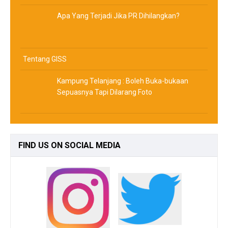
Apa Yang Terjadi Jika PR Dihilangkan?
Tentang GISS
Kampung Telanjang : Boleh Buka-bukaan
Sepuasnya Tapi Dilarang Foto
FIND
US ON SOCIAL MEDIA