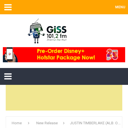
MENU
Home
New Release
JUSTIN TIMBERLAKE (ALB. OST. TROLLS / RCA RECORDS) – CAN’T STOP THE FEELING