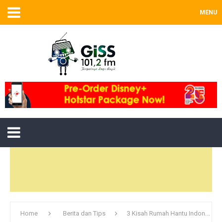
MENU
Home
Berita dan Tips
3 Kisah Rumah Hantu Indonesia Yang Seperti The Conjuring 2