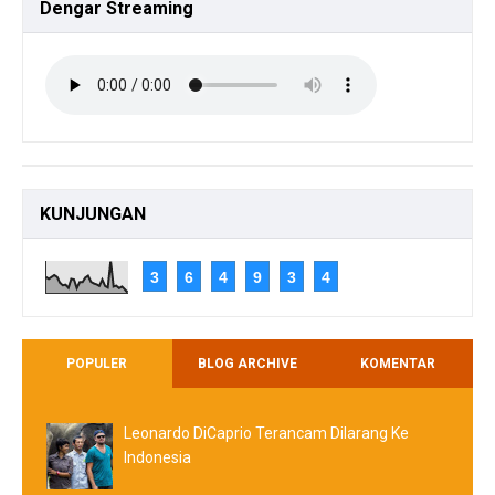
Dengar
Streaming
KUNJUNGAN
3
6
4
9
3
4
POPULER
BLOG ARCHIVE
KOMENTAR
Leonardo DiCaprio Terancam Dilarang Ke
Indonesia