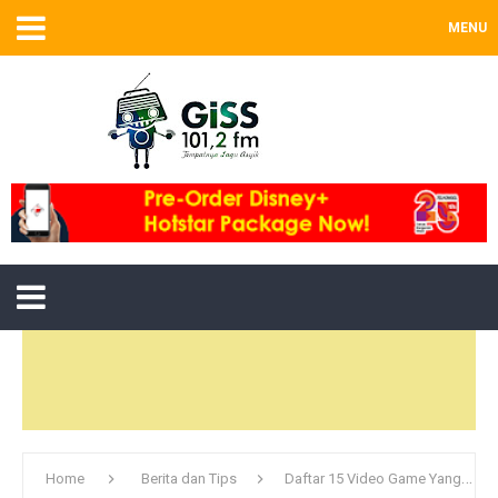
MENU
Home
Berita dan Tips
Daftar 15 Video Game Yang Dianggap Berbahaya